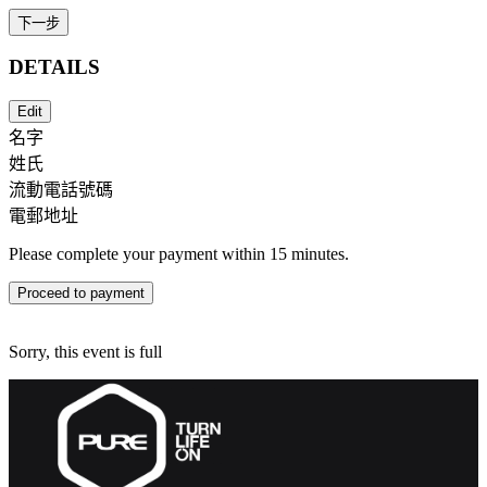
下一步
DETAILS
Edit
名字
姓氏
流動電話號碼
電郵地址
Please complete your payment within 15 minutes.
Proceed to payment
Sorry, this event is full