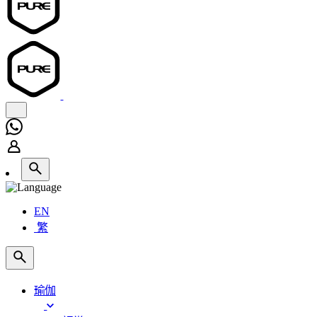
EN
繁
瑜伽