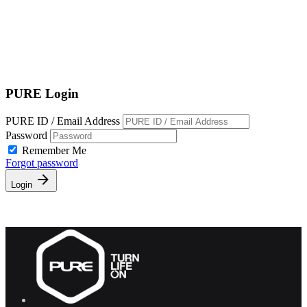
EN
繁
免費通行證
PURE Login
PURE ID / Email Address
Password
Remember Me
Forgot password
Login