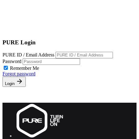
EN
繁
免費通行證
PURE Login
PURE ID / Email Address
Password
Remember Me
Forgot password
Login