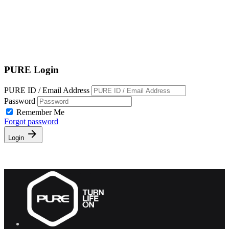
EN
繁
免費通行證
PURE Login
PURE ID / Email Address
Password
Remember Me
Forgot password
Login