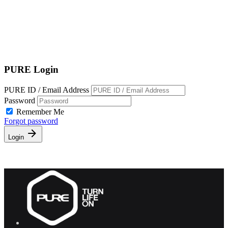
EN
繁
免費通行證
PURE Login
PURE ID / Email Address
Password
Remember Me
Forgot password
Login