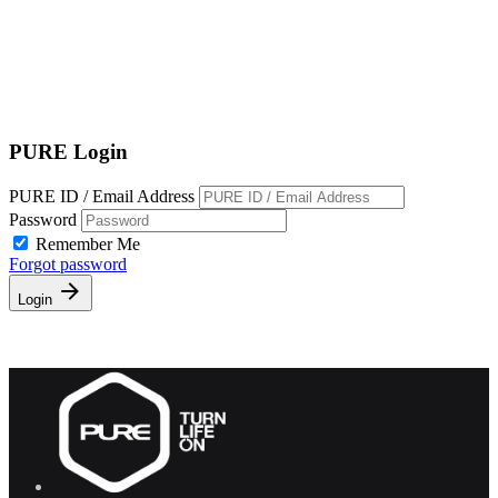
EN
繁
免費通行證
PURE Login
PURE ID / Email Address
Password
Remember Me
Forgot password
Login