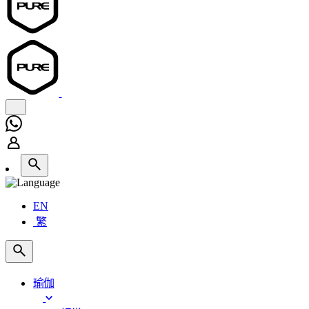
EN
繁
瑜伽