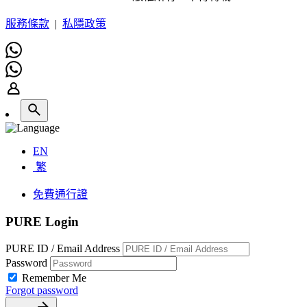
服務條款
|
私隱政策
EN
繁
免費通行證
PURE Login
PURE ID / Email Address
Password
Remember Me
Forgot password