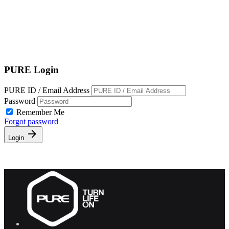
EN
繁
免費通行證
PURE Login
PURE ID / Email Address
Password
Remember Me
Forgot password
Login