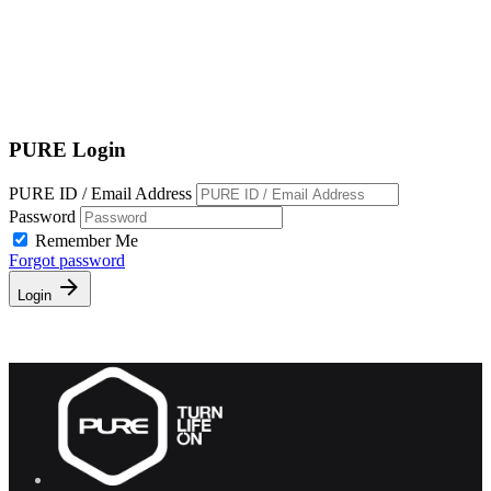
EN
繁
免費通行證
PURE Login
PURE ID / Email Address
Password
Remember Me
Forgot password
Login