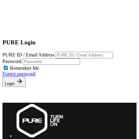
EN
繁
免費通行證
PURE Login
PURE ID / Email Address
Password
Remember Me
Forgot password
Login