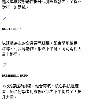
腿及連環攻擊動作提升心肺與爆發力，全程無
對打、無器械。
BODYSTEP™
以踏板為主的全身帶氧訓練，配合簡單踏步、
深蹲、弓步等動作，緊緻下半身，同時消耗大
量卡路里。
DUMBBELL BURN
45 分鐘啞鈴訓練，融合帶氧、核心與抗阻練
習，適合初學者用來修正肌力不平衡並全面提
升力量。