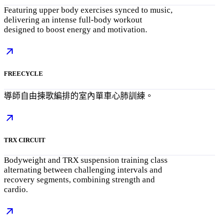
Featuring upper body exercises synced to music,
delivering an intense full-body workout
designed to boost energy and motivation.
FREECYCLE
導師自由揀歌編排的室內單車心肺訓練。
TRX CIRCUIT
Bodyweight and TRX suspension training class
alternating between challenging intervals and
recovery segments, combining strength and
cardio.