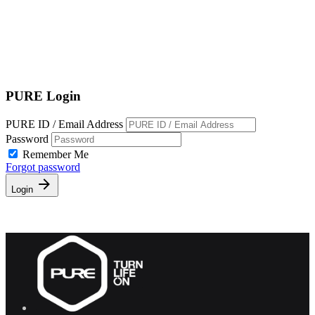
EN
繁
免費通行證
PURE Login
PURE ID / Email Address
Password
Remember Me
Forgot password
Login