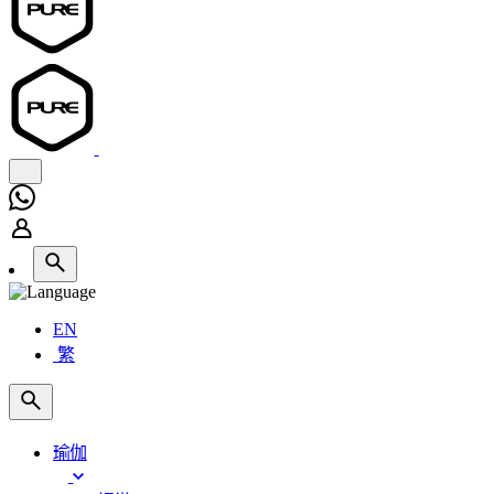
EN
繁
瑜伽