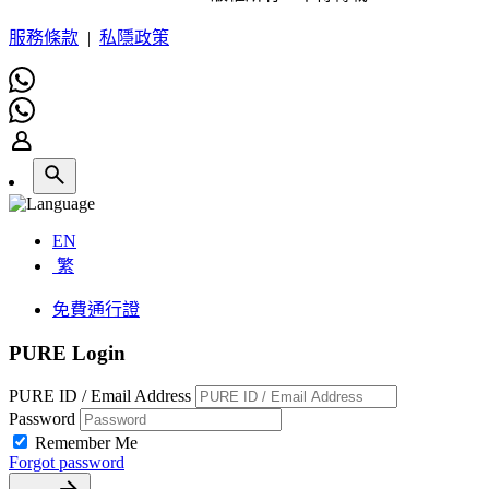
服務條款
|
私隱政策
EN
繁
免費通行證
PURE Login
PURE ID / Email Address
Password
Remember Me
Forgot password