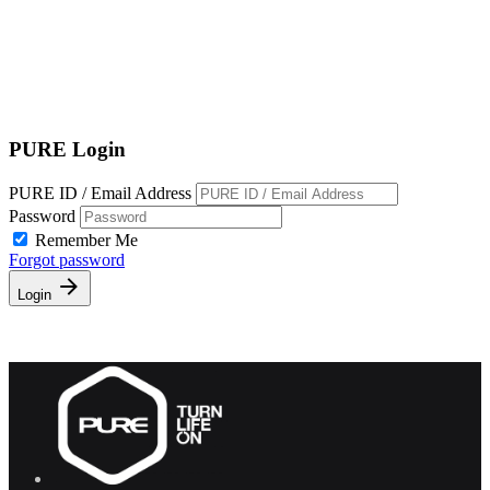
EN
繁
免費通行證
PURE Login
PURE ID / Email Address
Password
Remember Me
Forgot password
Login