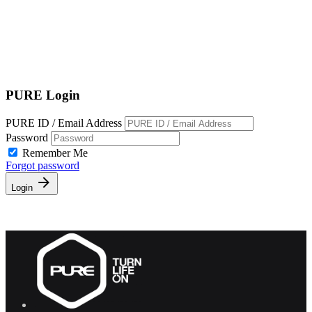
EN
繁
免費通行證
PURE Login
PURE ID / Email Address
Password
Remember Me
Forgot password
Login