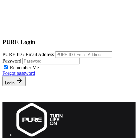
EN
繁
免費通行證
PURE Login
PURE ID / Email Address
Password
Remember Me
Forgot password
Login