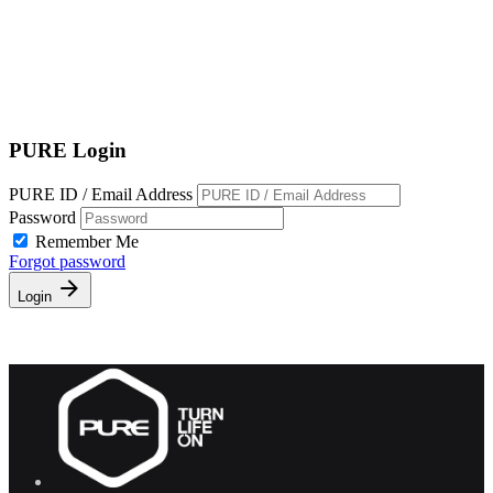
EN
繁
免費通行證
PURE Login
PURE ID / Email Address
Password
Remember Me
Forgot password
Login