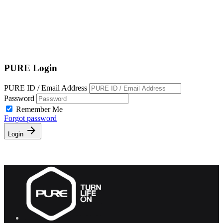
EN
繁
免費通行證
PURE Login
PURE ID / Email Address
Password
Remember Me
Forgot password
Login