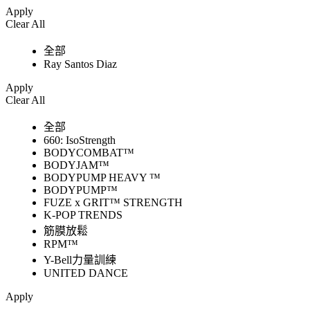
Apply
Clear All
全部
Ray Santos Diaz
Apply
Clear All
全部
660: IsoStrength
BODYCOMBAT™
BODYJAM™
BODYPUMP HEAVY ™
BODYPUMP™
FUZE x GRIT™ STRENGTH
K-POP TRENDS
筋膜放鬆
RPM™
Y-Bell力量訓練
UNITED DANCE
Apply