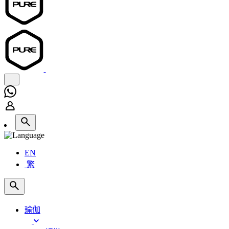
EN
繁
瑜伽