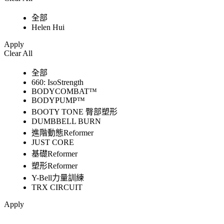
全部
Helen Hui
Apply
Clear All
全部
660: IsoStrength
BODYCOMBAT™
BODYPUMP™
BOOTY TONE 臀部塑形
DUMBBELL BURN
進階動態Reformer
JUST CORE
基礎Reformer
塑形Reformer
Y-Bell力量訓練
TRX CIRCUIT
Apply