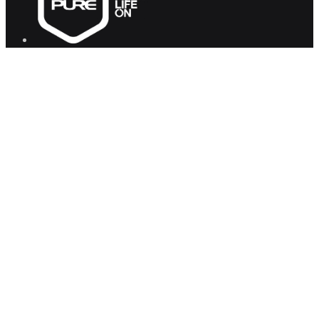
PURE 集團
健身
瑜伽
快速連結
關於我們
企業健康計劃
職位空缺
聯絡我們
常見問題
有興趣預約參觀?
立即預約體驗
.