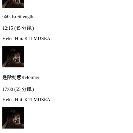
660: IsoStrength
12:15
(45 分鐘.)
Helen Hui.
K11 MUSEA
進階動態Reformer
17:00
(55 分鐘.)
Helen Hui.
K11 MUSEA