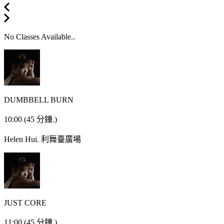
No Classes Available..
DUMBBELL BURN
10:00
(45 分鐘.)
Helen Hui.
利舞臺廣場
JUST CORE
11:00
(45 分鐘.)