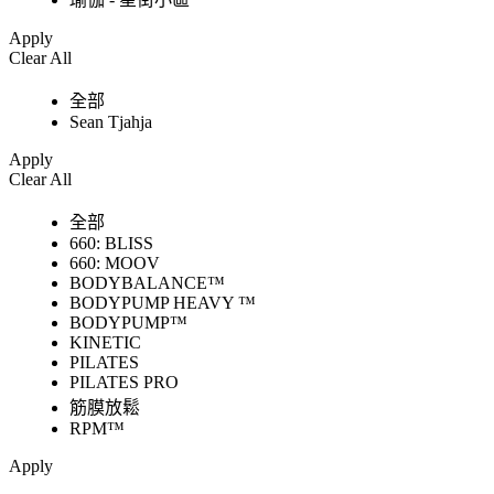
Apply
Clear All
全部
Sean Tjahja
Apply
Clear All
全部
660: BLISS
660: MOOV
BODYBALANCE™
BODYPUMP HEAVY ™
BODYPUMP™
KINETIC
PILATES
PILATES PRO
筋膜放鬆
RPM™
Apply