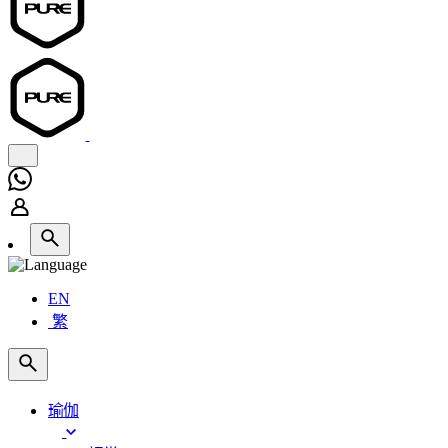
EN
繁
瑜伽