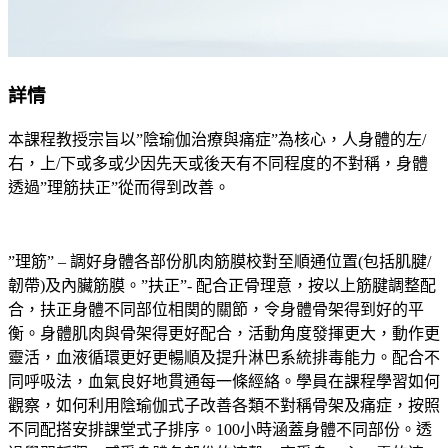
詳情
本課程教授宗旨以”陰瑜伽治療與痛症”為核心，人身體的左/
右，上/下或多或少因先天或後天有不同程度的不對稱，身體
透過”理筋扶正”從而得到改善。
”理筋” – 調好身體各部份肌肉筋膜校對至順通位置(包括肌腱/
韌帶)及內臟筋膜。”扶正”- 配合正骨理意，按以上筋腱調整配
合，扶正身體不同部位相関的關節，令身體骨架得到好的平
衡。身體肌肉與骨架得更好配合，活動角度發揮更大，動作更
靈活，血液循環更好更暢順及提升淋巴系統排毒能力。配合不
同呼吸法，血氣良好地貫通每一條經絡。學員在課程學習如何
觀察，如何利用陰瑜伽式子改善各類不對稱骨架及痛症，按照
不同配搭安排課堂式子排序。100小時涵蓋身體不同部份。透