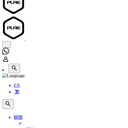
EN
繁
瑜伽