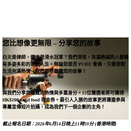
EN
繁
免費通行證
您比想像更無限 – 分享您的故事
白天是律師，週末是滑水冠軍？我們深信，充滿熱誠的人都擁
有多姿多彩的多面人生。無論您是否 PURE 會員，只要您對
生活充滿熱情，我們都想聽聽您的故事！
與我們分享您隱藏的熱情與多重身分。15位獲選者將可獲得
HK$100 nood food 現金券。最引人入勝的故事更將獲邀參與
專屬宣傳短片拍攝，成為我們下一個企劃的主角！
截止報名日期：2026年6月14日晚上11時59分 (香港時間)