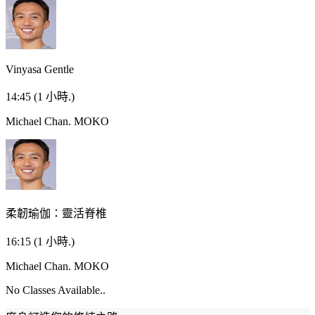
Vinyasa Gentle
14:45
(1 小時.)
Michael Chan.
MOKO
柔韌瑜伽：靈活脊椎
16:15
(1 小時.)
Michael Chan.
MOKO
No Classes Available..