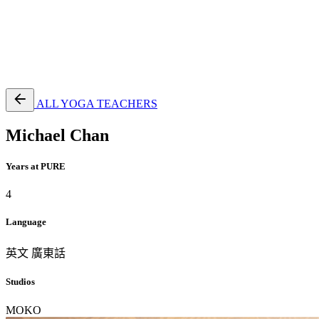
EN
繁
免費通行證
ALL YOGA TEACHERS
Michael Chan
Years at PURE
4
Language
英文
廣東話
Studios
MOKO