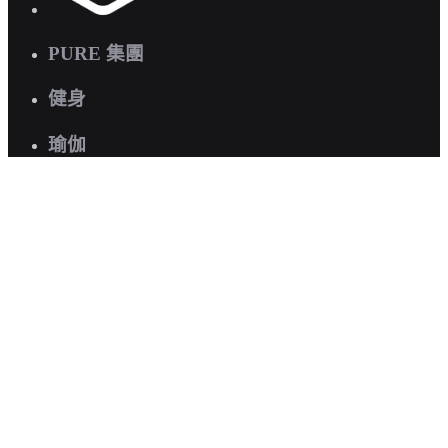
PURE 集團
健身
瑜伽
快速連結
關於我們
企業健康計劃
職位空缺
聯絡我們
常見問題
有興趣預約參觀?
立即預約體驗
.
© 2026 PURE International. 版權所有，不得轉載。