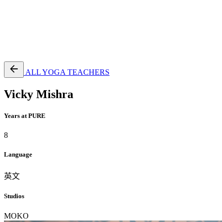
EN
繁
免費通行證
ALL YOGA TEACHERS
Vicky Mishra
Years at PURE
8
Language
英文
Studios
MOKO