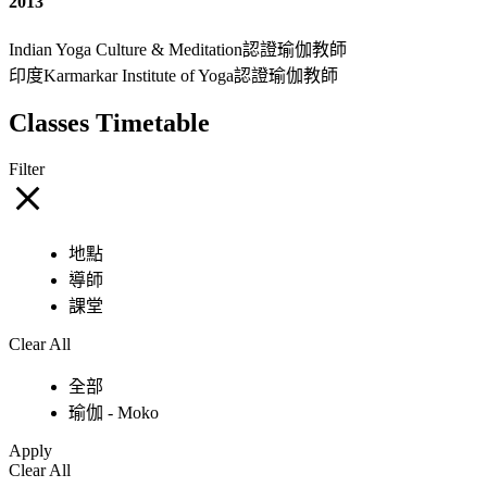
2013
Indian Yoga Culture & Meditation認證瑜伽教師
印度Karmarkar Institute of Yoga認證瑜伽教師
Classes Timetable
Filter
地點
導師
課堂
Clear All
全部
瑜伽 - Moko
Apply
Clear All