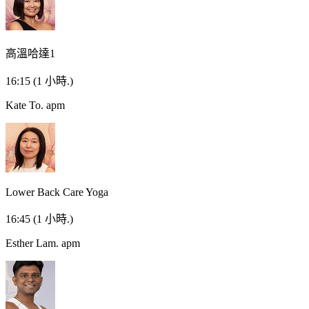
高溫哈達1
16:15
(1 小時.)
Kate To.
apm
Lower Back Care Yoga
16:45
(1 小時.)
Esther Lam.
apm