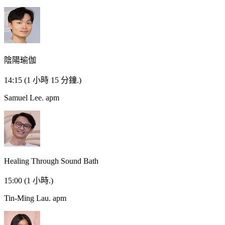
陰陽瑜伽
14:15
(1 小時 15 分鐘.)
Samuel Lee.
apm
Healing Through Sound Bath
15:00
(1 小時.)
Tin-Ming Lau.
apm