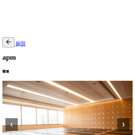
EN
繁
免費通行證
返回
apm
觀塘
❮
❯