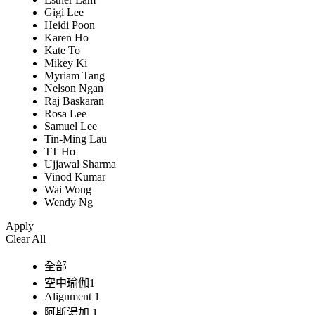
Gigi Lee
Heidi Poon
Karen Ho
Kate To
Mikey Ki
Myriam Tang
Nelson Ngan
Raj Baskaran
Rosa Lee
Samuel Lee
Tin-Ming Lau
TT Ho
Ujjawal Sharma
Vinod Kumar
Wai Wong
Wendy Ng
Apply
Clear All
全部
空中瑜伽1
Alignment 1
阿斯湯加 1