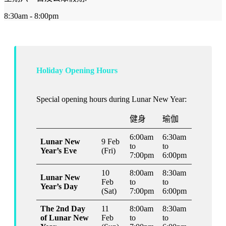
8:30am - 8:00pm
Holiday Opening Hours
Special opening hours during Lunar New Year:
健身
瑜伽
6:00am
6:30am
Lunar New
9 Feb
to
to
Year’s Eve
(Fri)
7:00pm
6:00pm
10
8:00am
8:30am
Lunar New
Feb
to
to
Year’s Day
(Sat)
7:00pm
6:00pm
The 2nd Day
11
8:00am
8:30am
of Lunar New
Feb
to
to