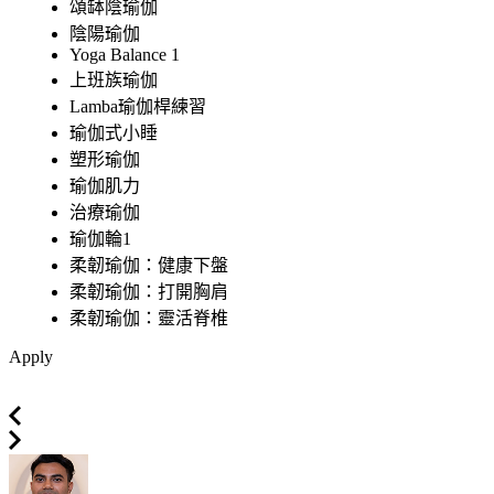
頌缽陰瑜伽
陰陽瑜伽
Yoga Balance 1
上班族瑜伽
Lamba瑜伽桿練習
瑜伽式小睡
塑形瑜伽
瑜伽肌力
治療瑜伽
瑜伽輪1
柔韌瑜伽：健康下盤
柔韌瑜伽：打開胸肩
柔韌瑜伽：靈活脊椎
Apply