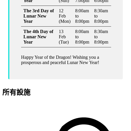
Year
(Sun)
7:00pm
6:00pm
The 3rd Day of
12
8:00am
8:30am
Lunar New
Feb
to
to
Year
(Mon)
8:00pm
8:00pm
The 4th Day of
13
8:00am
8:30am
Lunar New
Feb
to
to
Year
(Tue)
8:00pm
8:00pm
Happy Year of the Dragon! Wishing you a
prosperous and peaceful Lunar New Year!
所有設施