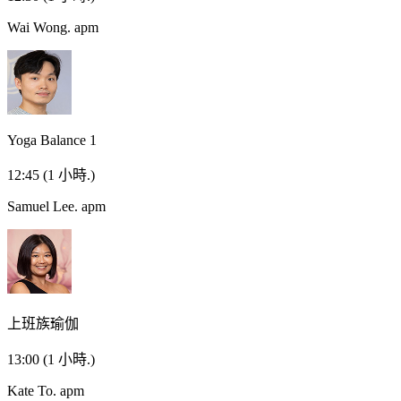
Wai Wong.
apm
Yoga Balance 1
12:45
(1 小時.)
Samuel Lee.
apm
上班族瑜伽
13:00
(1 小時.)
Kate To.
apm