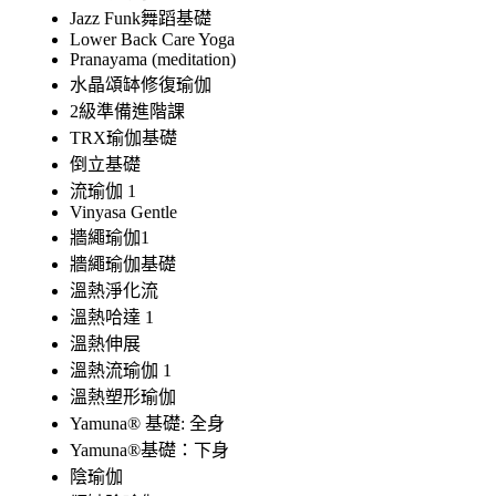
Jazz Funk舞蹈基礎
Lower Back Care Yoga
Pranayama (meditation)
水晶頌缽修復瑜伽
2級準備進階課
TRX瑜伽基礎
倒立基礎
流瑜伽 1
Vinyasa Gentle
牆繩瑜伽1
牆繩瑜伽基礎
溫熱淨化流
溫熱哈達 1
溫熱伸展
溫熱流瑜伽 1
溫熱塑形瑜伽
Yamuna® 基礎: 全身
Yamuna®基礎：下身
陰瑜伽