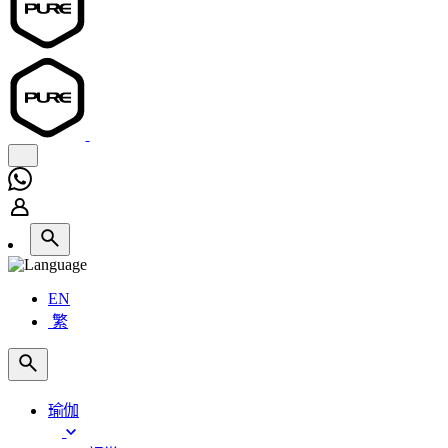
EN
繁
瑜伽