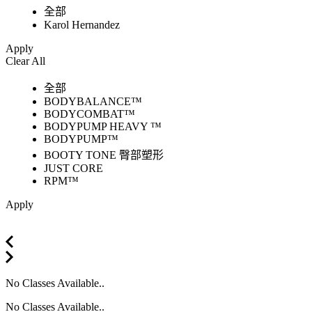
全部
Karol Hernandez
Apply
Clear All
全部
BODYBALANCE™
BODYCOMBAT™
BODYPUMP HEAVY ™
BODYPUMP™
BOOTY TONE 臀部塑形
JUST CORE
RPM™
Apply
No Classes Available..
No Classes Available..