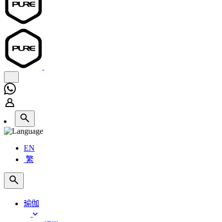
EN
繁
瑜伽