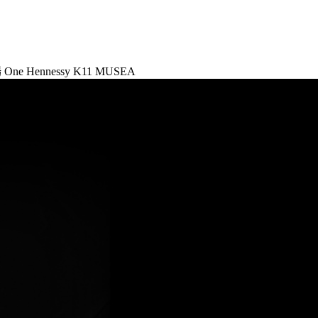
場
One Hennessy
K11 MUSEA