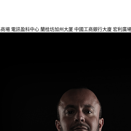
心商場
電訊盈科中心
蘭桂坊加州大厦
中國工商銀行大廈
宏利廣