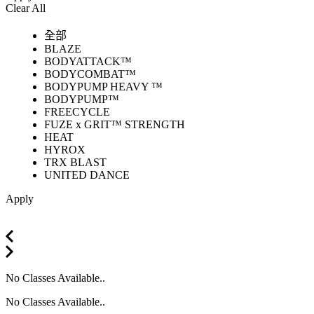
Clear All
全部
BLAZE
BODYATTACK™
BODYCOMBAT™
BODYPUMP HEAVY ™
BODYPUMP™
FREECYCLE
FUZE x GRIT™ STRENGTH
HEAT
HYROX
TRX BLAST
UNITED DANCE
Apply
No Classes Available..
No Classes Available..