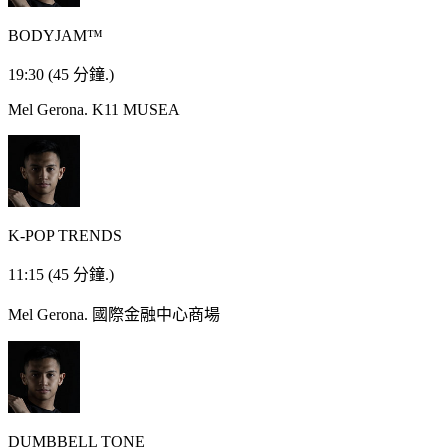
BODYJAM™
19:30
(45 分鐘.)
Mel Gerona.
K11 MUSEA
K-POP TRENDS
11:15
(45 分鐘.)
Mel Gerona.
國際金融中心商場
DUMBBELL TONE