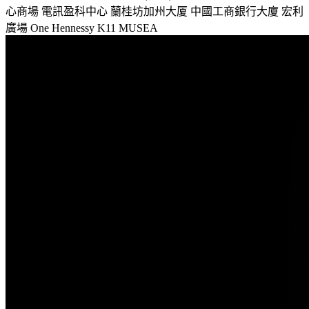
心商場
電訊盈科中心
蘭桂坊加州大厦
中國工商銀行大廈
宏利
廣場
One Hennessy
K11 MUSEA