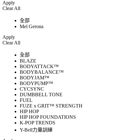
Apply
Clear All
全部
Mel Gerona
Apply
Clear All
全部
BLAZE
BODYATTACK™
BODYBALANCE™
BODYJAM™
BODYPUMP™
CYCSYNC
DUMBBELL TONE
FUEL
FUZE x GRIT™ STRENGTH
HIP HOP
HIP HOP FOUNDATIONS
K-POP TRENDS
Y-Bell力量訓練