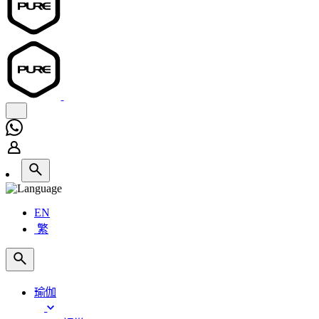
EN
繁
瑜伽