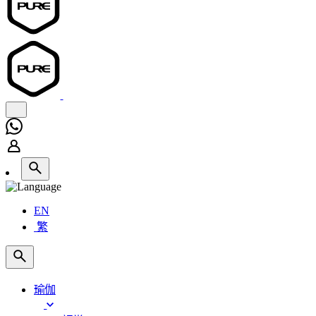
EN
繁
瑜伽