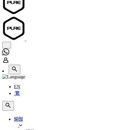
EN
繁
瑜伽