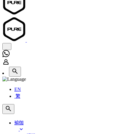
EN
繁
瑜伽