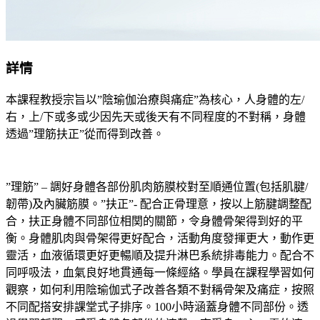
詳情
本課程教授宗旨以”陰瑜伽治療與痛症”為核心，人身體的左/
右，上/下或多或少因先天或後天有不同程度的不對稱，身體
透過”理筋扶正”從而得到改善。
”理筋” – 調好身體各部份肌肉筋膜校對至順通位置(包括肌腱/
韌帶)及內臟筋膜。”扶正”- 配合正骨理意，按以上筋腱調整配
合，扶正身體不同部位相関的關節，令身體骨架得到好的平
衡。身體肌肉與骨架得更好配合，活動角度發揮更大，動作更
靈活，血液循環更好更暢順及提升淋巴系統排毒能力。配合不
同呼吸法，血氣良好地貫通每一條經絡。學員在課程學習如何
觀察，如何利用陰瑜伽式子改善各類不對稱骨架及痛症，按照
不同配搭安排課堂式子排序。100小時涵蓋身體不同部份。透