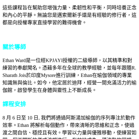
這些課程旨在幫助您增強力量、柔韌性和平衡，同時培養正念
和內心的平靜。無論您是邁索爾新手還是有經驗的修行者，這
都是向授權專家直接學習的難得機會。
關於導師
Ethan Ward是一位經KPJAYI授權的二級導師，以其精準和對
練習的奉獻聞名。憑藉多年在全球的教學經驗，並每年跟隨R.
Sharath Jois於印度Mysore進行訓練，Ethan在瑜伽領域的專業
知識無與倫比。如今，他定居於迪拜，經營一間充滿活力的瑜
伽館，啟發學生在身體與靈性上不斷成長。
課程安排
8 月 6 日至 10 日, 我們將通過阿斯湯加瑜伽的序列專注於動作
效率。Ethan 將解析每個動作，帶來清晰的思維和正念，使過
渡之間自信、穩控且有效。學習以力量與優雅移動，使練習如