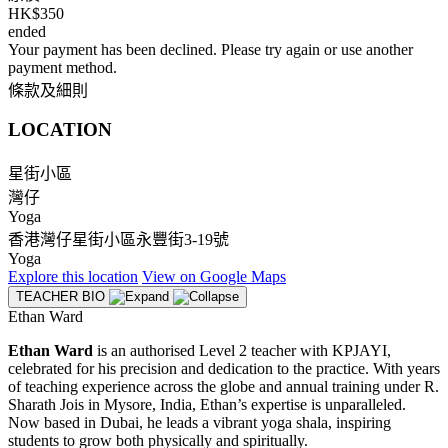
HK$350
ended
Your payment has been declined. Please try again or use another
payment method.
條款及細則
LOCATION
星街小區
灣仔
Yoga
香港灣仔星街小區永豐街3-19號
Yoga
Explore
this location
View on
Google Maps
TEACHER BIO
Ethan Ward
Ethan Ward
is an authorised Level 2 teacher with KPJAYI,
celebrated for his precision and dedication to the practice. With years
of teaching experience across the globe and annual training under R.
Sharath Jois in Mysore, India, Ethan’s expertise is unparalleled.
Now based in Dubai, he leads a vibrant yoga shala, inspiring
students to grow both physically and spiritually.