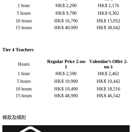
1 hour
HK$ 2,290
HK$ 2,176
5 hours
HK$ 9,790
HK$ 9,302
10 hours
HK$ 16,790
HK$ 15,952
15 hours
HK$ 40,990
HK$ 38,942
Tier 4 Teachers
Regular Price 2-on-
Valentine’s Offer 2-
Hours
1
on-1
1 hour
HK$ 2,590
HK$ 2,462
5 hours
HK$ 10,990
HK$ 10,442
10 hours
HK$ 19,490
HK$ 18,516
15 hours
HK$ 48,990
HK$ 46,542
條款及細則