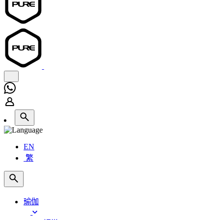
EN
繁
瑜伽