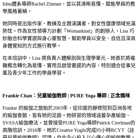
Ishta體系導師Rachel Zinman，並以其清晰易懂、賦能學員的教
學風格著稱。
她同時是出版作家、教練及主題演講者，對女性健康領域充滿
熱忱。作為女性領導力計劃「Womankind」的創辦人，Lisa 巧
妙融合科學實證與身心靈智慧，幫助學員以安全、自信且深具
身體覺知的方式進行教學。
在本培訓中，Lisa 將負責人體解剖與生理學單元 – 她善於將複
雜概念轉化為易懂、實用且啟發靈感的內容，特別適合從事兒
童及青少年工作的學員學習。
Frankie Chan
：兒童瑜伽教師 | PURE Yoga
導師 |
正念媽咪
Frankie 的瑜伽之旅始於2003年，從印度的靜修院到亞洲各地
的瑜伽會館，皆有她的足跡。她研習的領域涵蓋孕產瑜伽、
SVASA瑜伽療法，並曾接受PURE Yoga導師Patrick Creelman的
高階培訓。2016年，她於Creative Yogils完成95小時RCYT（註
冊兒童瑜伽教師）認證，自此全心投入以心傳心的瑜伽教學。