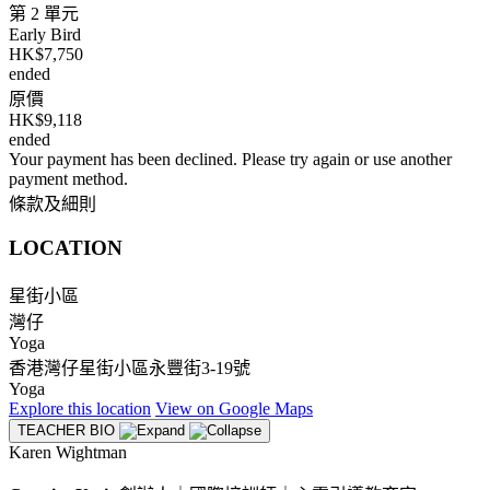
第 2 單元
Early Bird
HK$7,750
ended
原價
HK$9,118
ended
Your payment has been declined. Please try again or use another
payment method.
條款及細則
LOCATION
星街小區
灣仔
Yoga
香港灣仔星街小區永豐街3-19號
Yoga
Explore
this location
View on
Google Maps
TEACHER BIO
Karen Wightman