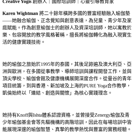
Creative Yogis
創辦人｜國際培訓師｜心靈引導教育家
Karen Wightman
將二十餘年橫跨多國的豐富經驗融入瑜伽墊
——她融合瑜伽、正念覺知與創意表達，為兒童、青少年及家
庭賦能。作為創意瑜伽士的創辦人及資深培訓師，她以寓教於
樂、包容開放的教学風格著稱，擅長將瑜伽轉化為融入現實生
活的健康實踐技術。
她的瑜伽之旅始於1995年的泰國，其後足跡遍及澳大利亞、亞
洲與歐洲，在多國從事教學、導師培訓與課程開發工作，並與
頂尖學校、瑜伽會館及健康機構展開深度合作。從曼谷的青年
項目統籌，到與香港、新加坡及上海的PURE Yoga合作教學，
凱倫始終以「連結、創造與關懷」為核心實踐理念。
她持有Knoff與Ishta體系認證資格，並曾接受Zenergy瑜伽及青
少年瑜伽基金會等先驅機構的高階培訓，因此在每場培訓中皆
能展現深邃的瑜伽智慧、真摯的教學熱忱與豐富的實務經驗。