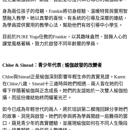
身為兩位孩子的母親，Frankie將切身經驗、溫暖特質與實用智
慧融入教學。她以真摯的喜悅、有系統的引導及深層的連結，
為學員提供實用的教學心法，幫助他們有效引導中小學生。
目前於PURE Yoga任教的Frankie，以其趣味盎然、鼓舞人心的
課堂風格著稱，致力於啟發不同年齡層的學員。
Chloe & Sinead
：青少年代表 |
瑜伽啟發的改變者
Chloe與Sinead正是瑜伽深刻影響年輕生命的真實見證。Karen
在Chloe八歲、Sinead十三歲時與她們相遇 – 兩人皆在她的引
導下伴隨著瑜伽與正念成長。她們的友誼始於一次雙人瑜伽拍
攝，而這份連結始終閃耀著光芒。
如今已成為年輕世代的兩人，將於培訓第二模塊回歸分享她們
的故事、洞見與啟發。她們的參與將為學員開啟一扇難得的窗
口，窺見青少年的真實體驗，並展現瑜伽如何在不同人生階段