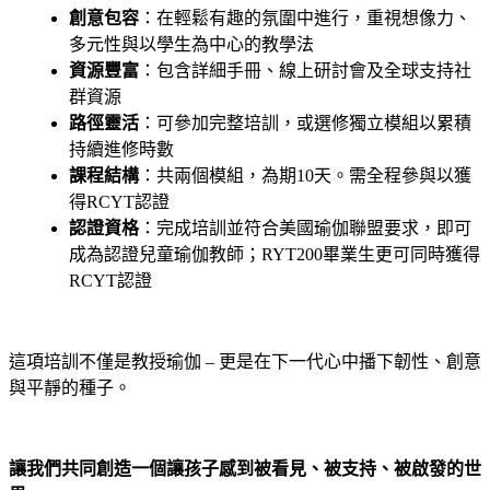
創意包容
：在輕鬆有趣的氛圍中進行，重視想像力、
多元性與以學生為中心的教學法
資源豐富
：包含詳細手冊、線上研討會及全球支持社
群資源
路徑靈活
：可參加完整培訓，或選修獨立模組以累積
持續進修時數
課程結構
：共兩個模組，為期10天。需全程參與以獲
得RCYT認證
認證資格
：完成培訓並符合美國瑜伽聯盟要求，即可
成為認證兒童瑜伽教師；RYT200畢業生更可同時獲得
RCYT認證
這項培訓不僅是教授瑜伽 – 更是在下一代心中播下韌性、創意
與平靜的種子。
讓我們共同創造一個讓孩子感到被看見、被支持、被啟發的世