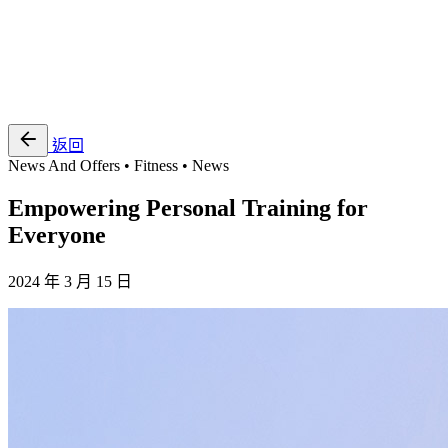
EN
繁
免費通行證
返回
News And Offers • Fitness • News
Empowering Personal Training for
Everyone
2024 年 3 月 15 日