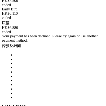
HK$5,500
ended
Early Bird
HK$6,110
ended
原價
HK$6,880
ended
Your payment has been declined. Please try again or use another
payment method.
條款及細則