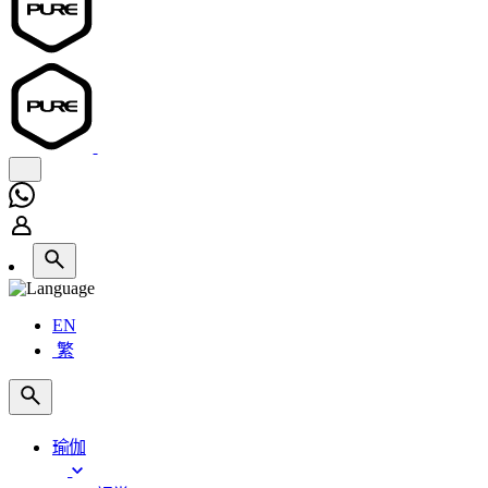
EN
繁
瑜伽