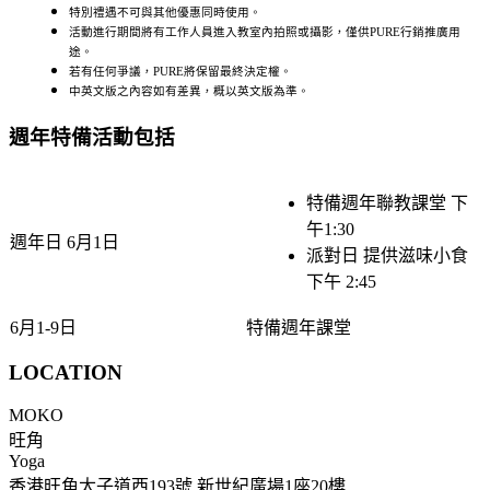
特別禮遇不可與其他優惠同時使用。
活動進行期間將有工作人員進入教室內拍照或攝影，僅供PURE行銷推廣用
途。
若有任何爭議，PURE將保留最終決定權。
中英文版之內容如有差異，概以英文版為準。
週年特備活動包括
特備週年聯教課堂 下
午1:30
週年日 6月1日
派對日 提供滋味小食
下午 2:45
6月1-9日
特備週年課堂
LOCATION
MOKO
旺角
Yoga
香港旺角太子道西193號 新世紀廣場1座20樓