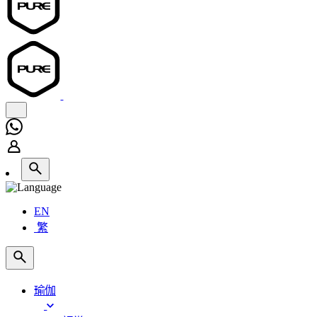
EN
繁
瑜伽