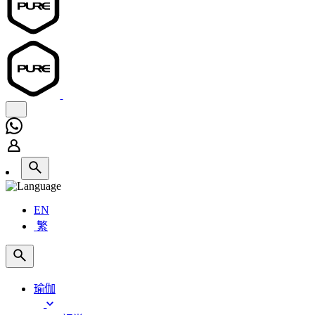
EN
繁
瑜伽